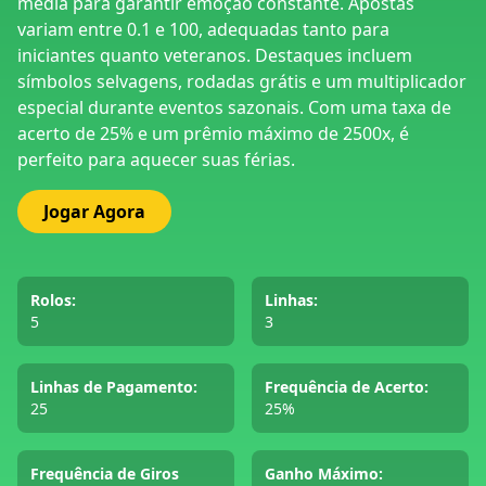
média para garantir emoção constante. Apostas
variam entre 0.1 e 100, adequadas tanto para
iniciantes quanto veteranos. Destaques incluem
símbolos selvagens, rodadas grátis e um multiplicador
especial durante eventos sazonais. Com uma taxa de
acerto de 25% e um prêmio máximo de 2500x, é
perfeito para aquecer suas férias.
Jogar Agora
Rolos:
Linhas:
5
3
Linhas de Pagamento:
Frequência de Acerto:
25
25%
Frequência de Giros
Ganho Máximo: