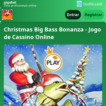
gigabet
🌐
Escolha o país
Slots profissionais online
Entrar
Registrar
Christmas Big Bass Bonanza - Jogo
de Cassino Online