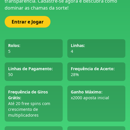
transparência. Cadastre-se agora e descubra como
dominar as chamas da sorte!
Entrar e Jogar
Rolos:
Linhas:
5
4
Linhas de Pagamento:
Frequência de Acerto:
50
28%
Frequência de Giros
Ganho Máximo:
Grátis:
x2000 aposta inicial
Até 20 free spins com
crescimento de
multiplicadores