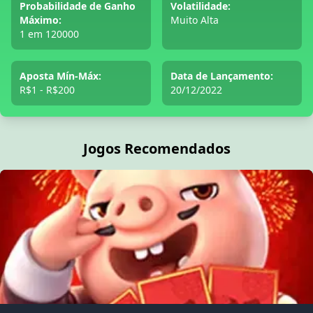
Probabilidade de Ganho
Volatilidade:
Máximo:
Muito Alta
1 em 120000
Aposta Mín-Máx:
Data de Lançamento:
R$1 - R$200
20/12/2022
Jogos Recomendados