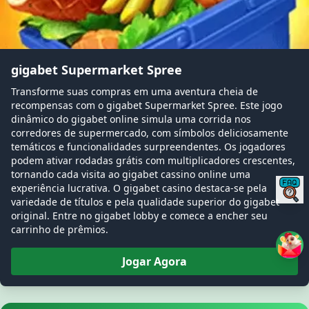
gigabet Supermarket Spree
Transforme suas compras em uma aventura cheia de
recompensas com o gigabet Supermarket Spree. Este jogo
dinâmico do gigabet online simula uma corrida nos
corredores de supermercado, com símbolos deliciosamente
temáticos e funcionalidades surpreendentes. Os jogadores
podem ativar rodadas grátis com multiplicadores crescentes,
tornando cada visita ao gigabet cassino online uma
experiência lucrativa. O gigabet casino destaca-se pela
variedade de títulos e pela qualidade superior do gigabet
original. Entre no gigabet lobby e comece a encher seu
carrinho de prêmios.
Jogar Agora