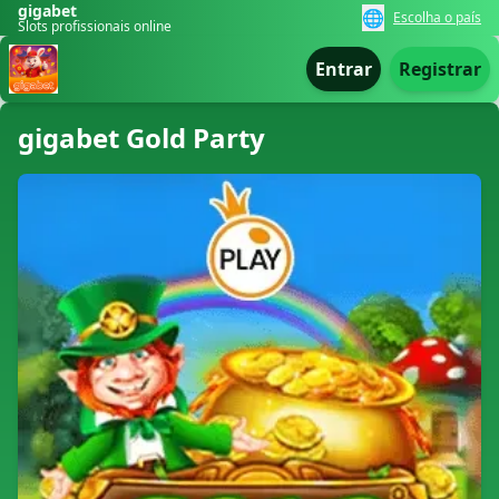
gigabet
🌐
Escolha o país
Slots profissionais online
Entrar
Registrar
gigabet Gold Party