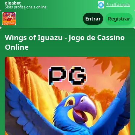
gigabet
🌐
Escolha o país
Slots profissionais online
Entrar
Registrar
Wings of Iguazu - Jogo de Cassino
Online