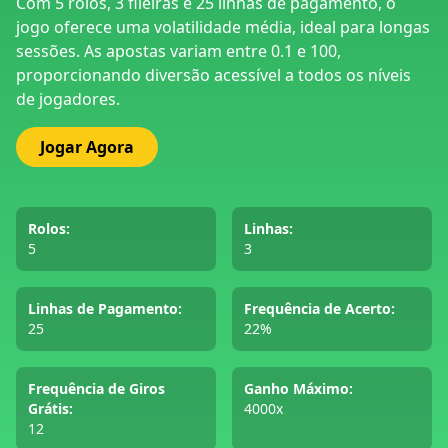
Com 5 rolos, 3 fileiras e 25 linhas de pagamento, o
jogo oferece uma volatilidade média, ideal para longas
sessões. As apostas variam entre 0.1 e 100,
proporcionando diversão acessível a todos os níveis
de jogadores.
Jogar Agora
Rolos:
Linhas:
5
3
Linhas de Pagamento:
Frequência de Acerto:
25
22%
Frequência de Giros
Ganho Máximo:
Grátis:
4000x
12